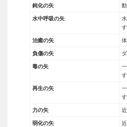
鈍化の矢
動
水中呼吸の矢
水
す
治癒の矢
体
負傷の矢
ダ
毒の矢
一
す
再生の矢
一
す
力の矢
近
弱化の矢
近