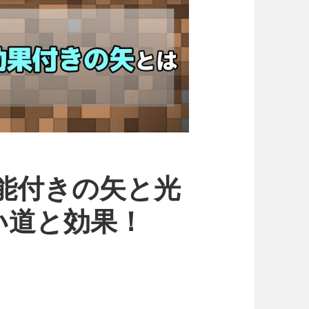
能付きの矢と光
い道と効果！