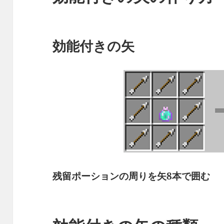
効能付きの矢
残留ポーションの周りを矢8本で囲む