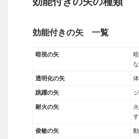
効能付きの矢の種類
効能付きの矢 一覧
暗視の矢
暗
な
透明化の矢
体
跳躍の矢
ジ
耐火の矢
火
す
俊敏の矢
動