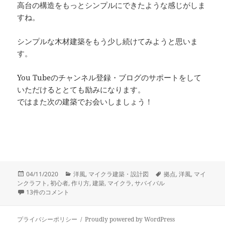
高台の構造をもっとシンプルにできたような感じがしま
すね。
シンプルな木材建築をもう少し続けてみようと思いま
す。
You Tubeのチャンネル登録・ブログのサポートをして
いただけるととても励みになります。
ではまた次の建築でお会いしましょう！
投
カ
タ
04/11/2020
洋風
,
マイクラ建築・設計図
拠点
,
洋風
,
マイ
稿
テ
グ
ンクラフト
,
初心者
,
作り方
,
建築
,
マイクラ
,
サバイバル
日:
【マインクラフト】サバイバル拠点の作り方！丸石の高台と水路でおしゃ
ゴ
13件のコメント
リ
ー
プライバシーポリシー
Proudly powered by WordPress