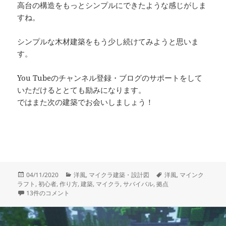
高台の構造をもっとシンプルにできたような感じがしま
すね。
シンプルな木材建築をもう少し続けてみようと思いま
す。
You Tubeのチャンネル登録・ブログのサポートをして
いただけるととても励みになります。
ではまた次の建築でお会いしましょう！
投
カ
タ
04/11/2020
洋風
,
マイクラ建築・設計図
洋風
,
マインク
稿
テ
グ
ラフト
,
初心者
,
作り方
,
建築
,
マイクラ
,
サバイバル
,
拠点
日:
【マインクラフト】サバイバル拠点の作り方！丸石の高台と水路でおしゃ
ゴ
13件のコメント
リ
ー