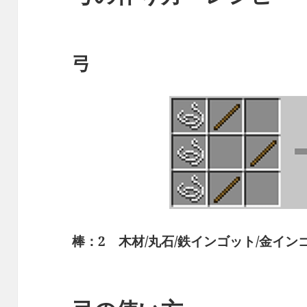
弓
棒：2 木材/丸石/鉄インゴット/金イン